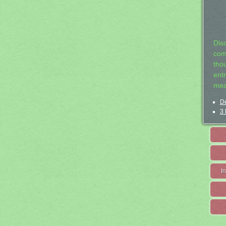
Dis
com
tho
entr
mea
De
3 
I