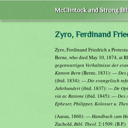
McClintock and Strong Bib
Zyro, Ferdinand Frie
Zyro, Ferdinand Friedrich a Protesta
Berne, who died May 10, 1874, at Rh
gegenwartigen Verhaltnisse der evan
Kanton Bern
(Berne, 1831): —
Des 
(ibid. 1834): —
Die evangelisch refo
Jahrhundert
(ibid. 1837): —
De Opt
via ac Ratione
(ibid. 1845): —
Des 
Epheser, Philipper, Kolosser u. Thes
(Aarau, 1860): —
Handbuch zum He
Zuchold,
Bibl. Theol.
2:1509. (B.P.)