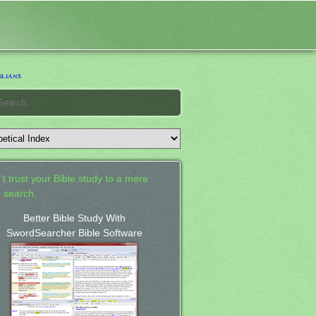
lians
't trust your Bible study to a mere
 search.
Better Bible Study With
SwordSearcher Bible Software