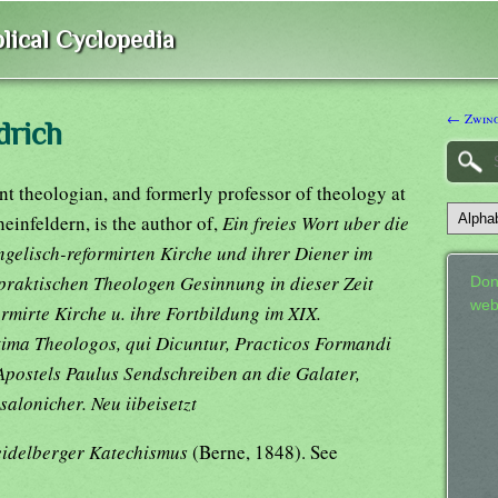
lical Cyclopedia
← Zwing
drich
nt theologian, and formerly professor of theology at
einfeldern, is the author of,
Ein freies Wort uber die
gelisch-reformirten Kirche und ihrer Diener im
praktischen Theologen Gesinnung in dieser Zeit
Don
web
rmirte Kirche u. ihre Fortbildung im XIX.
ima Theologos, qui Dicuntur, Practicos Formandi
Apostels Paulus Sendschreiben an die Galater,
salonicher. Neu iibeisetzt
idelberger Katechismus
(Berne, 1848). See