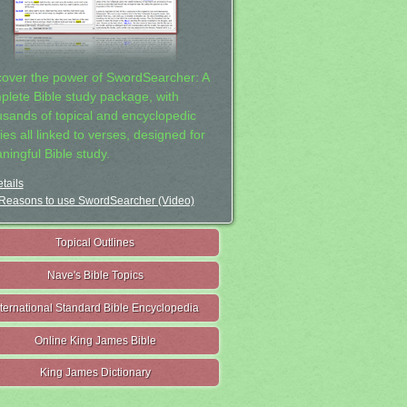
cover the power of SwordSearcher: A
plete Bible study package, with
usands of topical and encyclopedic
ies all linked to verses, designed for
ningful Bible study.
tails
Reasons to use SwordSearcher (Video)
Topical Outlines
Nave's Bible Topics
nternational Standard Bible Encyclopedia
Online King James Bible
King James Dictionary